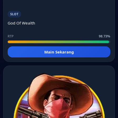
SLOT
God Of Wealth
RTP
98.73%
Main Sekarang