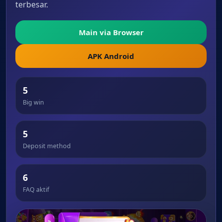
terbesar.
Main via Browser
APK Android
5
Big win
5
Deposit method
6
FAQ aktif