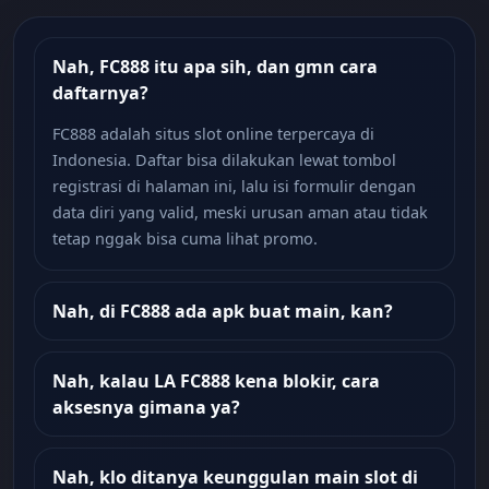
Nah, FC888 itu apa sih, dan gmn cara
daftarnya?
FC888 adalah situs slot online terpercaya di
Indonesia. Daftar bisa dilakukan lewat tombol
registrasi di halaman ini, lalu isi formulir dengan
data diri yang valid, meski urusan aman atau tidak
tetap nggak bisa cuma lihat promo.
Nah, di FC888 ada apk buat main, kan?
Nah, kalau LA FC888 kena blokir, cara
aksesnya gimana ya?
Nah, klo ditanya keunggulan main slot di