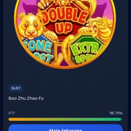
SLOT
Bao Zhu Zhao Fu
RTP
98.75%
Main Sekarang