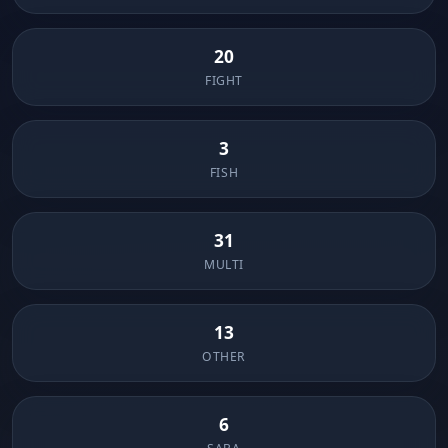
20
FIGHT
3
FISH
31
MULTI
13
OTHER
6