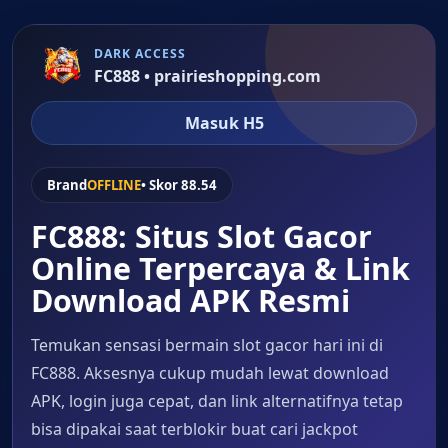
DARK ACCESS
FC888 • prairieshopping.com
Masuk H5
Brand
OFFLINE
• Skor 88.54
FC888: Situs Slot Gacor
Online Terpercaya & Link
Download APK Resmi
Temukan sensasi bermain slot gacor hari ini di
FC888. Aksesnya cukup mudah lewat download
APK, login juga cepat, dan link alternatifnya tetap
bisa dipakai saat terblokir buat cari jackpot