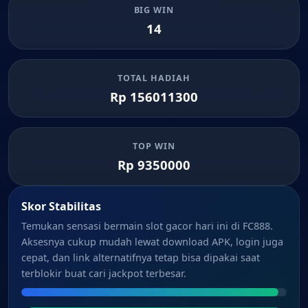
BIG WIN
14
TOTAL HADIAH
Rp 156011300
TOP WIN
Rp 9350000
Skor Stabilitas
Temukan sensasi bermain slot gacor hari ini di FC888.
Aksesnya cukup mudah lewat download APK, login juga
cepat, dan link alternatifnya tetap bisa dipakai saat
terblokir buat cari jackpot terbesar.