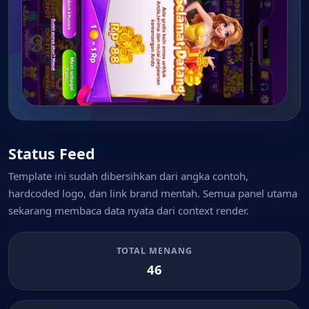
Status Feed
Template ini sudah dibersihkan dari angka contoh,
hardcoded logo, dan link brand mentah. Semua panel utama
sekarang membaca data nyata dari context render.
TOTAL MENANG
46