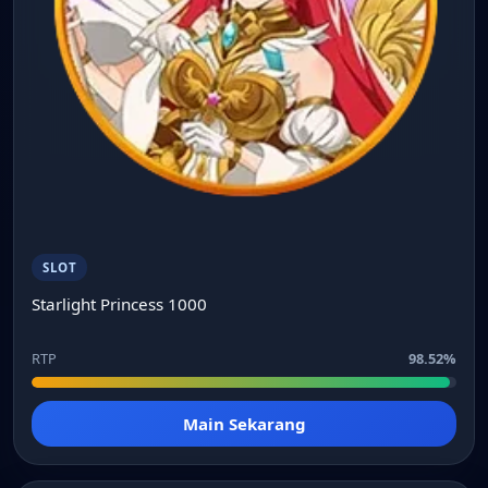
SLOT
Starlight Princess 1000
RTP
98.52%
Main Sekarang