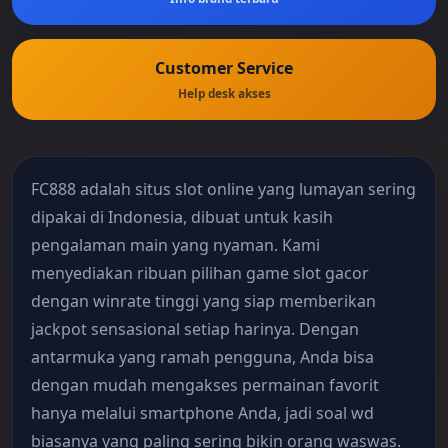
Customer Service
Help desk akses
FC888 adalah situs slot online yang lumayan sering
dipakai di Indonesia, dibuat untuk kasih
pengalaman main yang nyaman. Kami
menyediakan ribuan pilihan game slot gacor
dengan winrate tinggi yang siap memberikan
jackpot sensasional setiap harinya. Dengan
antarmuka yang ramah pengguna, Anda bisa
dengan mudah mengakses permainan favorit
hanya melalui smartphone Anda, jadi soal wd
biasanya yang paling sering bikin orang waswas.