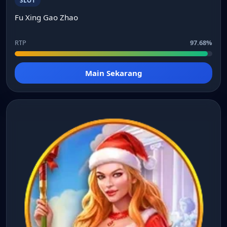
SLOT
Fu Xing Gao Zhao
RTP
97.68%
Main Sekarang