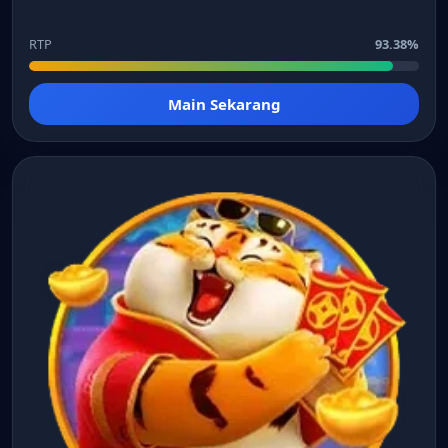
RTP
93.38%
Main Sekarang