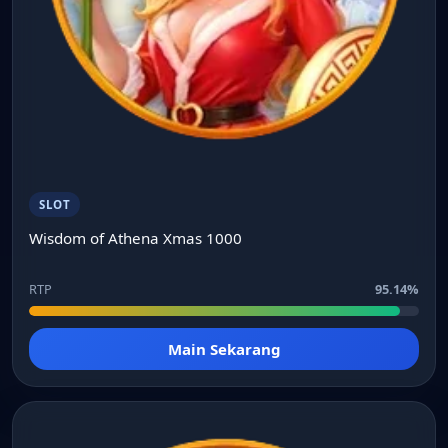
SLOT
Wisdom of Athena Xmas 1000
RTP
95.14%
Main Sekarang