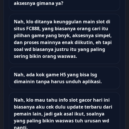
aksesnya gimana ya?
Nah, klo ditanya keunggulan main slot di
situs FC888, yang biasanya orang cari itu
pilihan game yang bnyk, aksesnya simpel,
dan proses mainnya enak diikutin, eh tapi
soal wd biasanya justru itu yang paling
sering bikin orang waswas.
Nah, ada kok game H5 yang bisa lsg
dimainin tanpa harus unduh aplikasi.
Nah, klo mau tahu info slot gacor hari ini
biasanya aku cek dulu update terbaru dari
pemain lain, jadi gak asal ikut, soalnya
yang paling bikin waswas tuh urusan wd
nanti.