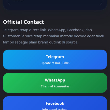
Official Contact
Telegram tetap direct link. WhatsApp, Facebook, dan
Customer Service tetap memakai metode decode agar tidak
tampil sebagai plain brand outlink di source.
Telegram
Update resmi FC888
WhatsApp
Channel komunitas
Facebook
Info brand terbaru