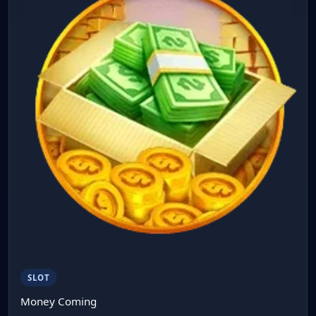
SLOT
Money Coming