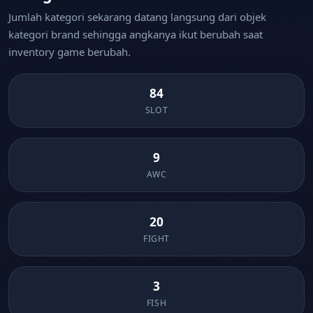
Jumlah kategori sekarang datang langsung dari objek
kategori brand sehingga angkanya ikut berubah saat
inventory game berubah.
84
SLOT
9
AWC
20
FIGHT
3
FISH