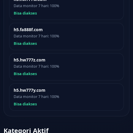
Data monitor 7 hari: 100%
Bisa diakses
h5.fa888f.com
Data monitor 7 hari: 100%
Bisa diakses
h5.hw777z.com
Data monitor 7 hari: 100%
Bisa diakses
h5.hw777y.com
Data monitor 7 hari: 100%
Bisa diakses
Kategori Aktif