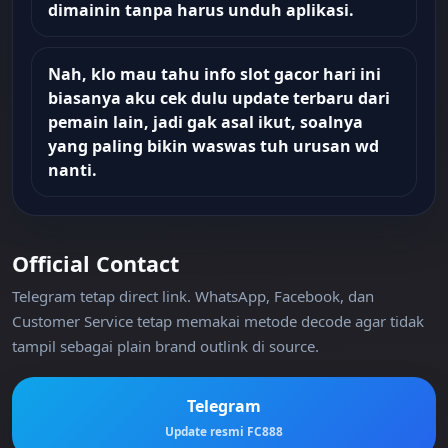
dimainin tanpa harus unduh aplikasi.
Nah, klo mau tahu info slot gacor hari ini
biasanya aku cek dulu update terbaru dari
pemain lain, jadi gak asal ikut, soalnya
yang paling bikin waswas tuh urusan wd
nanti.
Official Contact
Telegram tetap direct link. WhatsApp, Facebook, dan
Customer Service tetap memakai metode decode agar tidak
tampil sebagai plain brand outlink di source.
Telegram
Update resmi FC888