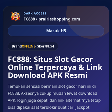
DARK ACCESS
FC888 • prairieshopping.com
Masuk H5
Brand
OFFLINE
• Skor 88.54
FC888: Situs Slot Gacor
Online Terpercaya & Link
Download APK Resmi
Temukan sensasi bermain slot gacor hari ini di
FC888. Aksesnya cukup mudah lewat download
APK, login juga cepat, dan link alternatifnya tetap
bisa dipakai saat terblokir buat cari jackpot