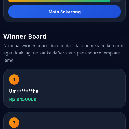
Main Sekarang
Winner Board
Nominal winner board diambil dari data pemenang kemarin
agar tidak lagi terikat ke daftar statis pada source template
lama.
1
Um*******ha
Rp 8450000
2