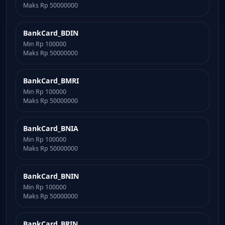
Maks Rp 50000000
BankCard_BDIN
Min Rp 100000
Maks Rp 50000000
BankCard_BMRI
Min Rp 100000
Maks Rp 50000000
BankCard_BNIA
Min Rp 100000
Maks Rp 50000000
BankCard_BNIN
Min Rp 100000
Maks Rp 50000000
BankCard_BRIN