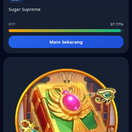
Sugar Supreme
RTP
97.77%
Main Sekarang