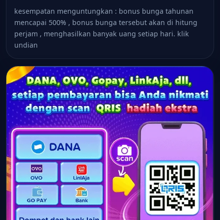
kesempatan menguntungkan : bonus bunga tahunan
mencapai 500% , bonus bunga tersebut akan di hitung
perjam , menghasilkan banyak uang setiap hari. klik
undian