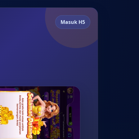
Masuk H5