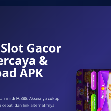
 Slot Gacor
ercaya &
oad APK
ri ini di FC888. Aksesnya cukup
cepat, dan link alternatifnya