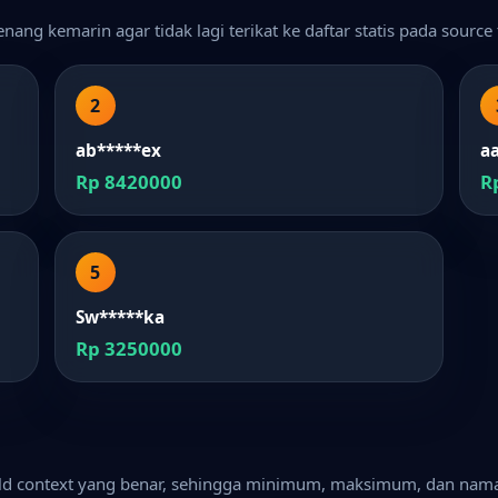
ang kemarin agar tidak lagi terikat ke daftar statis pada source
2
ab*****ex
a
Rp 8420000
R
5
Sw*****ka
Rp 3250000
eld context yang benar, sehingga minimum, maksimum, dan nama 