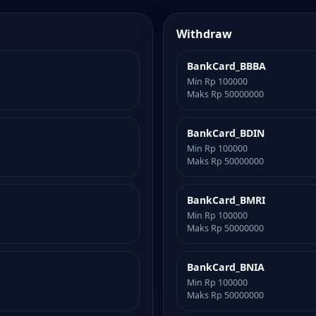
Withdraw
BankCard_BBBA
Min Rp 100000
Maks Rp 50000000
BankCard_BDIN
Min Rp 100000
Maks Rp 50000000
BankCard_BMRI
Min Rp 100000
Maks Rp 50000000
BankCard_BNIA
Min Rp 100000
Maks Rp 50000000