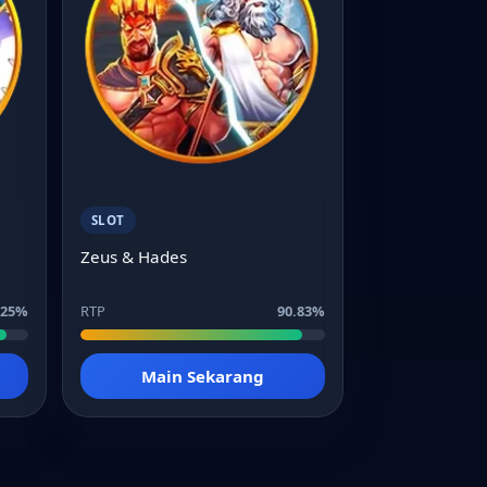
SLOT
Zeus & Hades
.25%
RTP
90.83%
Main Sekarang