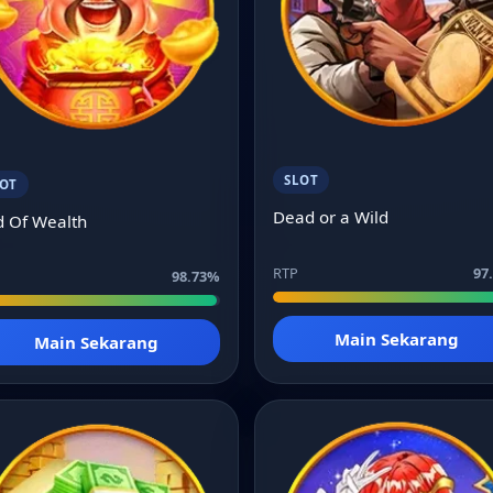
SLOT
LOT
Dead or a Wild
 Of Wealth
RTP
97
98.73%
Main Sekarang
Main Sekarang