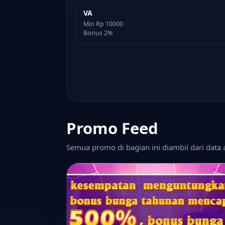
VA
Min Rp 10000
Bonus 2%
Promo Feed
Semua promo di bagian ini diambil dari data 