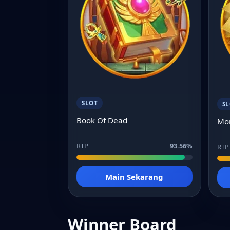
SLOT
S
Book Of Dead
Mo
RTP
93.56%
RTP
Main Sekarang
Winner Board